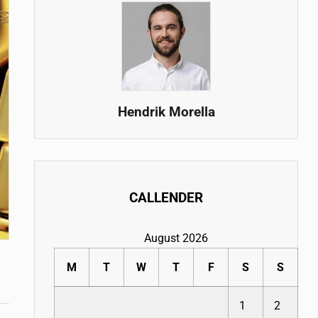
Hendrik Morella
CALLENDER
August 2026
M
T
W
T
F
S
S
1
2