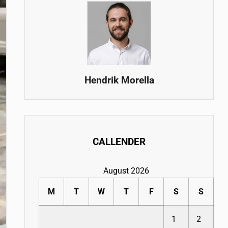
Hendrik Morella
CALLENDER
August 2026
M
T
W
T
F
S
S
1
2